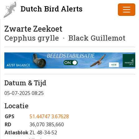
Dutch Bird Alerts
Zwarte Zeekoet
Cepphus grylle
· Black Guillemot
Datum & Tijd
05-07-2025 08:25
Locatie
GPS
51.44747 3.67628
RD
36,070 385,660
Atlasblok
ZL 48-34-52