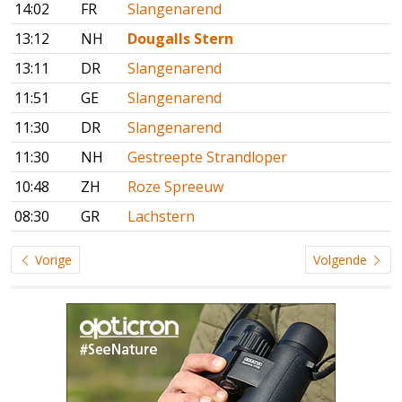
14:02
FR
Slangenarend
13:12
NH
Dougalls Stern
13:11
DR
Slangenarend
11:51
GE
Slangenarend
11:30
DR
Slangenarend
11:30
NH
Gestreepte Strandloper
10:48
ZH
Roze Spreeuw
08:30
GR
Lachstern
Vorige
Volgende