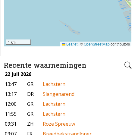
1 km
Leaflet
|
©
OpenStreetMap
contributors
Recente waarnemingen
22 juli 2026
13:47
GR
Lachstern
13:17
DR
Slangenarend
12:00
GR
Lachstern
11:55
GR
Lachstern
09:31
ZH
Roze Spreeuw
09:07
FR
Breedbekstrandloper