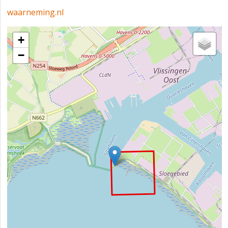
waarneming.nl
+
−