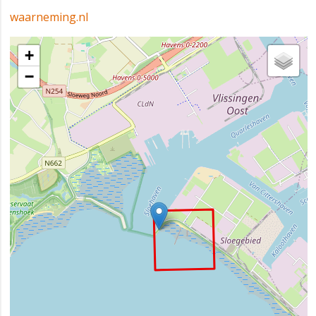
waarneming.nl
+
−