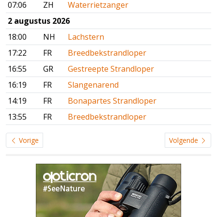
07:06
ZH
Waterrietzanger
2 augustus 2026
18:00
NH
Lachstern
17:22
FR
Breedbekstrandloper
16:55
GR
Gestreepte Strandloper
16:19
FR
Slangenarend
14:19
FR
Bonapartes Strandloper
13:55
FR
Breedbekstrandloper
Vorige
Volgende