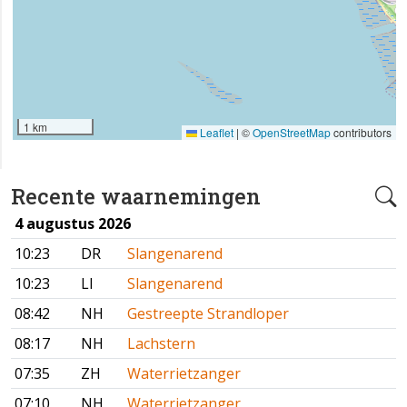
1 km
Leaflet
|
©
OpenStreetMap
contributors
Recente waarnemingen
4 augustus 2026
10:23
DR
Slangenarend
10:23
LI
Slangenarend
08:42
NH
Gestreepte Strandloper
08:17
NH
Lachstern
07:35
ZH
Waterrietzanger
07:10
NH
Waterrietzanger