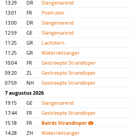
13:29
DR
Slangenarend
13:01
FR
Poelruiter
13:00
DR
Slangenarend
12:59
GE
Slangenarend
11:25
GR
Lachstern
11:25
GR
Waterrietzanger
10:04
FR
Gestreepte Strandloper
09:20
ZL
Gestreepte Strandloper
07:59
NH
Gestreepte Strandloper
7 augustus 2026
19:15
GE
Slangenarend
17:44
FR
Gestreepte Strandloper
15:18
FR
Bairds Strandloper
14:28
ZH
Waterrietzanger