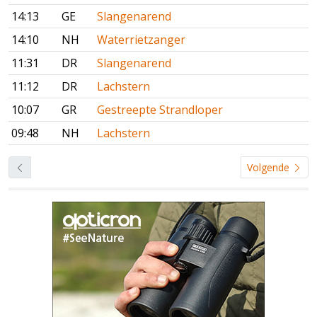
14:13
GE
Slangenarend
14:10
NH
Waterrietzanger
11:31
DR
Slangenarend
11:12
DR
Lachstern
10:07
GR
Gestreepte Strandloper
09:48
NH
Lachstern
Volgende