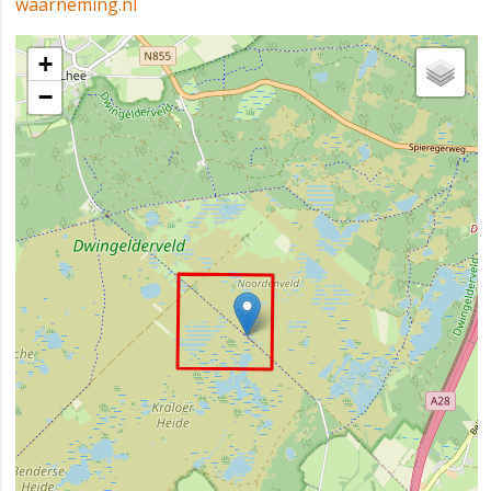
waarneming.nl
+
−