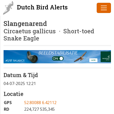
Dutch Bird Alerts
Slangenarend
Circaetus gallicus
· Short-toed
Snake Eagle
Datum & Tijd
04-07-2025 12:21
Locatie
GPS
52.80088 6.42112
RD
224,727 535,345