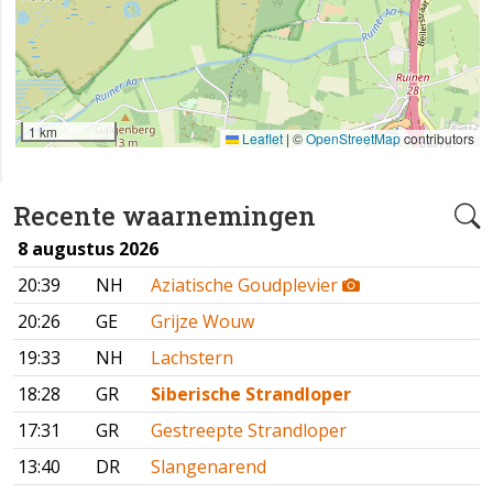
1 km
Leaflet
|
©
OpenStreetMap
contributors
Recente waarnemingen
8 augustus 2026
20:39
NH
Aziatische Goudplevier
20:26
GE
Grijze Wouw
19:33
NH
Lachstern
18:28
GR
Siberische Strandloper
17:31
GR
Gestreepte Strandloper
13:40
DR
Slangenarend