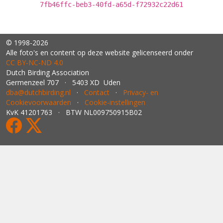
7fb46ffc-beb3-40fd-a65d-f72932c22d61
© 1998-2026
Alle foto's en content op deze website gelicenseerd onder
CC BY‑NC‑ND 4.0
Dutch Birding Association
Germenzeel 707 · 5403 XD Uden
dba@dutchbirding.nl
·
Contact
·
Privacy- en
Cookievoorwaarden
·
Cookie-instellingen
KvK 41201763 · BTW NL009750915B02