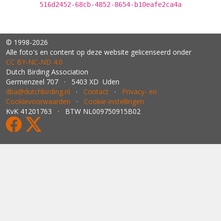
516d2452-68cb-4852-8654-b10eafe2ca4a
© 1998-2026
Alle foto's en content op deze website gelicenseerd onder
CC BY‑NC‑ND 4.0
Dutch Birding Association
Germenzeel 707 · 5403 XD Uden
dba@dutchbirding.nl
·
Contact
·
Privacy- en
Cookievoorwaarden
·
Cookie-instellingen
KvK 41201763 · BTW NL009750915B02