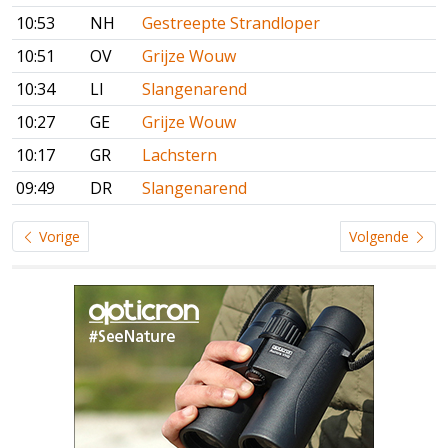
10:53
NH
Gestreepte Strandloper
10:51
OV
Grijze Wouw
10:34
LI
Slangenarend
10:27
GE
Grijze Wouw
10:17
GR
Lachstern
09:49
DR
Slangenarend
Vorige
Volgende