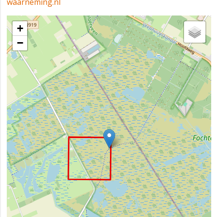
waarneming.nl
+
−