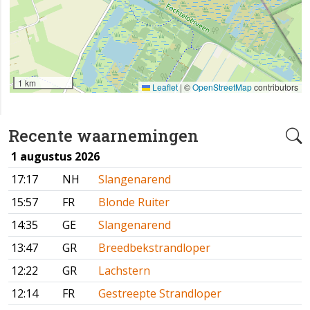
1 km
Leaflet
|
©
OpenStreetMap
contributors
Recente waarnemingen
1 augustus 2026
17:17
NH
Slangenarend
15:57
FR
Blonde Ruiter
14:35
GE
Slangenarend
13:47
GR
Breedbekstrandloper
12:22
GR
Lachstern
12:14
FR
Gestreepte Strandloper