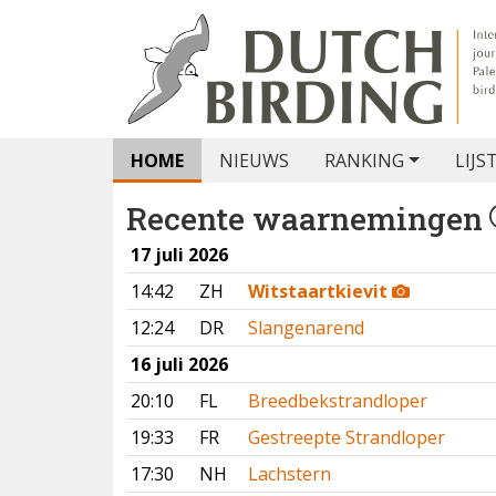
HOME
NIEUWS
RANKING
LIJS
Recente waarnemingen
17 juli 2026
14:42
ZH
Witstaartkievit
12:24
DR
Slangenarend
16 juli 2026
20:10
FL
Breedbekstrandloper
19:33
FR
Gestreepte Strandloper
17:30
NH
Lachstern