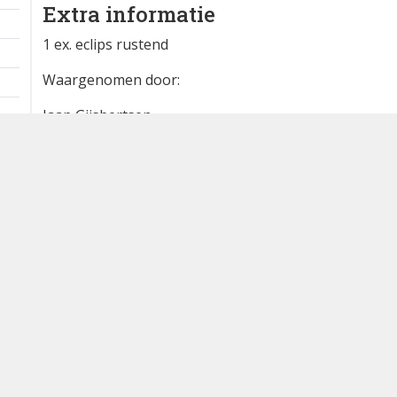
Extra informatie
1 ex. eclips rustend
Waargenomen door:
Jaap Gijsbertsen
Bron
waarneming.nl
Dutch Birding Association