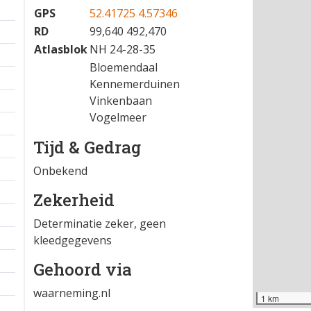
GPS
52.41725 4.57346
RD
99,640 492,470
Atlasblok
NH 24-28-35
Bloemendaal
Kennemerduinen
Vinkenbaan
Vogelmeer
Tijd & Gedrag
Onbekend
Zekerheid
Determinatie zeker, geen
kleedgegevens
Gehoord via
waarneming.nl
1 km