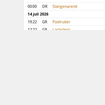
00:00
DR
Slangenarend
14 juli 2026
19:22
GR
Poelruiter
12:22
GR
Lachstern
10:15
NH
Poelruiter
10:05
GE
Slangenarend
09:34
GR
Poelruiter
08:50
DR
Slangenarend
Vorige
Volgende
Copyright
© 2005-2026