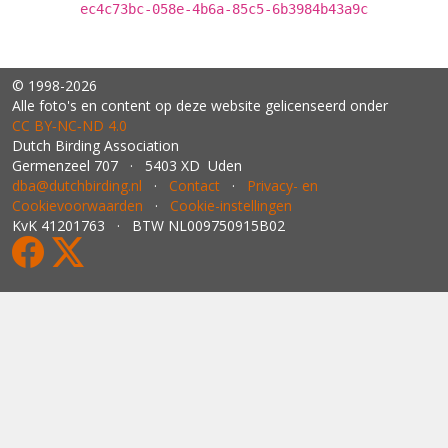
ec4c73bc-058e-4b6a-85c5-6b3984b43a9c
© 1998-2026
Alle foto's en content op deze website gelicenseerd onder
CC BY‑NC‑ND 4.0
Dutch Birding Association
Germenzeel 707 · 5403 XD Uden
dba@dutchbirding.nl
·
Contact
·
Privacy- en
Cookievoorwaarden
·
Cookie-instellingen
KvK 41201763 · BTW NL009750915B02