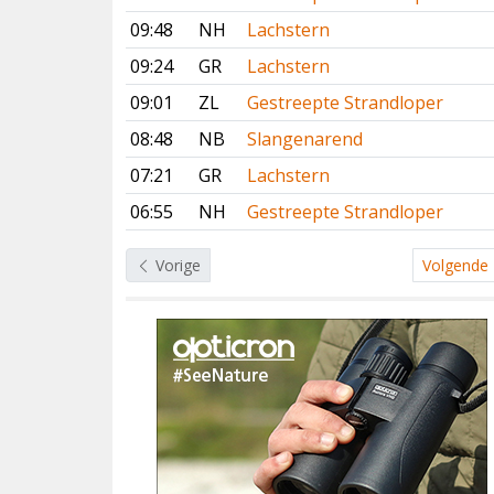
09:48
NH
Lachstern
09:24
GR
Lachstern
09:01
ZL
Gestreepte Strandloper
08:48
NB
Slangenarend
07:21
GR
Lachstern
06:55
NH
Gestreepte Strandloper
Vorige
Volgende