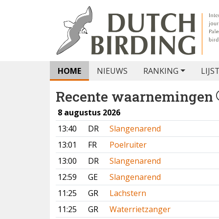
HOME
NIEUWS
RANKING
LIJS
Recente waarnemingen
8 augustus 2026
13:40
DR
Slangenarend
13:01
FR
Poelruiter
13:00
DR
Slangenarend
12:59
GE
Slangenarend
11:25
GR
Lachstern
11:25
GR
Waterrietzanger