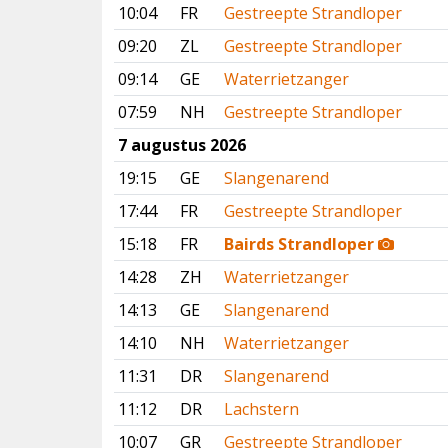
10:04
FR
Gestreepte Strandloper
09:20
ZL
Gestreepte Strandloper
09:14
GE
Waterrietzanger
07:59
NH
Gestreepte Strandloper
7 augustus 2026
19:15
GE
Slangenarend
17:44
FR
Gestreepte Strandloper
15:18
FR
Bairds Strandloper
14:28
ZH
Waterrietzanger
14:13
GE
Slangenarend
14:10
NH
Waterrietzanger
11:31
DR
Slangenarend
11:12
DR
Lachstern
10:07
GR
Gestreepte Strandloper