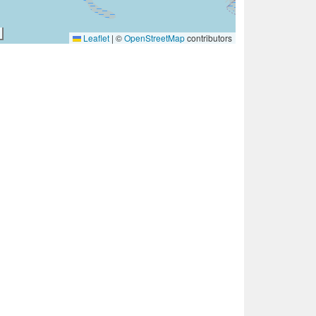
Leaflet
|
©
OpenStreetMap
contributors