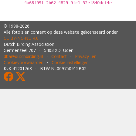
4a68f99f-2b62-4829-9fc1-52ef840dcf4e
© 1998-2026
Alle foto's en content op deze website gelicenseerd onder
CC BY‑NC‑ND 4.0
Dutch Birding Association
Germenzeel 707 · 5403 XD Uden
dba@dutchbirding.nl
·
Contact
·
Privacy- en
Cookievoorwaarden
·
Cookie-instellingen
KvK 41201763 · BTW NL009750915B02