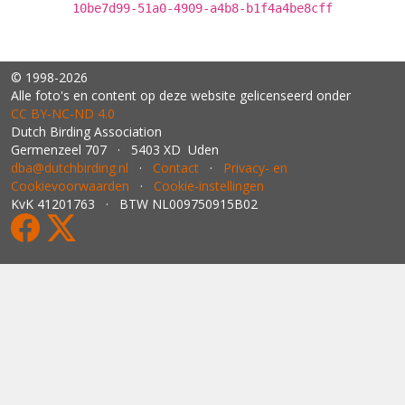
10be7d99-51a0-4909-a4b8-b1f4a4be8cff
© 1998-2026
Alle foto's en content op deze website gelicenseerd onder
CC BY‑NC‑ND 4.0
Dutch Birding Association
Germenzeel 707 · 5403 XD Uden
dba@dutchbirding.nl
·
Contact
·
Privacy- en
Cookievoorwaarden
·
Cookie-instellingen
KvK 41201763 · BTW NL009750915B02