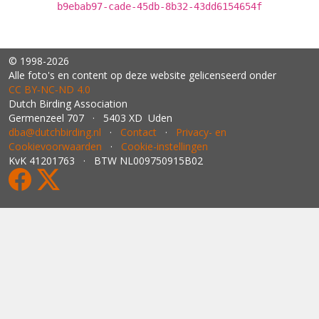
b9ebab97-cade-45db-8b32-43dd6154654f
© 1998-2026
Alle foto's en content op deze website gelicenseerd onder
CC BY‑NC‑ND 4.0
Dutch Birding Association
Germenzeel 707 · 5403 XD Uden
dba@dutchbirding.nl
·
Contact
·
Privacy- en
Cookievoorwaarden
·
Cookie-instellingen
KvK 41201763 · BTW NL009750915B02