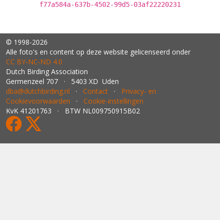
f77a584a-637b-4502-99d5-03af22220231
© 1998-2026
Alle foto's en content op deze website gelicenseerd onder
CC BY‑NC‑ND 4.0
Dutch Birding Association
Germenzeel 707 · 5403 XD Uden
dba@dutchbirding.nl
·
Contact
·
Privacy- en
Cookievoorwaarden
·
Cookie-instellingen
KvK 41201763 · BTW NL009750915B02