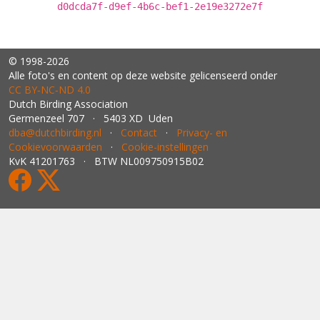
d0dcda7f-d9ef-4b6c-bef1-2e19e3272e7f
© 1998-2026
Alle foto's en content op deze website gelicenseerd onder
CC BY‑NC‑ND 4.0
Dutch Birding Association
Germenzeel 707 · 5403 XD Uden
dba@dutchbirding.nl
·
Contact
·
Privacy- en
Cookievoorwaarden
·
Cookie-instellingen
KvK 41201763 · BTW NL009750915B02