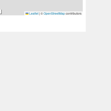
Leaflet
|
©
OpenStreetMap
contributors