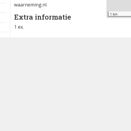
waarneming.nl
1 km
Extra informatie
1 ex.
Waargenomen door: Pieter Smit
Bron
waarneming.nl