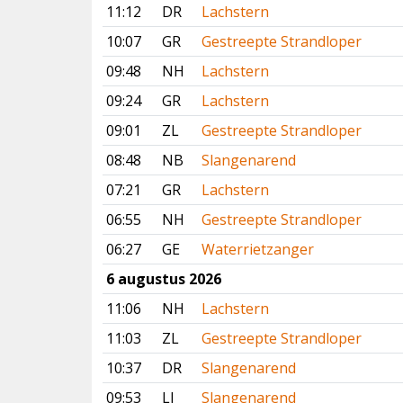
11:12
DR
Lachstern
10:07
GR
Gestreepte Strandloper
09:48
NH
Lachstern
09:24
GR
Lachstern
09:01
ZL
Gestreepte Strandloper
08:48
NB
Slangenarend
07:21
GR
Lachstern
06:55
NH
Gestreepte Strandloper
06:27
GE
Waterrietzanger
6 augustus 2026
11:06
NH
Lachstern
11:03
ZL
Gestreepte Strandloper
10:37
DR
Slangenarend
09:53
LI
Slangenarend