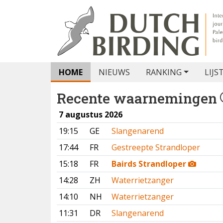
HOME
NIEUWS
RANKING
LIJS
Recente waarnemingen
7 augustus 2026
19:15
GE
Slangenarend
17:44
FR
Gestreepte Strandloper
15:18
FR
Bairds Strandloper
14:28
ZH
Waterrietzanger
14:10
NH
Waterrietzanger
11:31
DR
Slangenarend