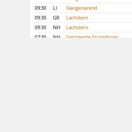
09:30
LI
Slangenarend
09:30
GR
Lachstern
09:30
NH
Lachstern
07:30
NH
Gestreepte Strandloper
06:15
OV
Waterrietzanger
06:06
GE
Waterrietzanger
Vorige
Volgende