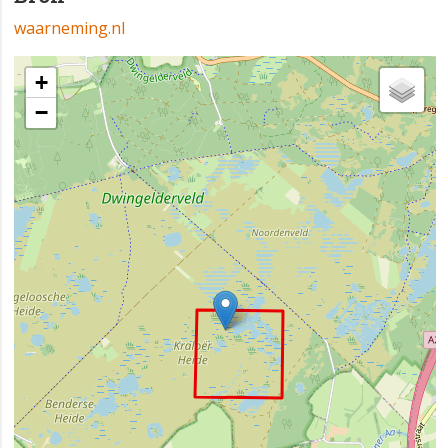
waarneming.nl
+
−