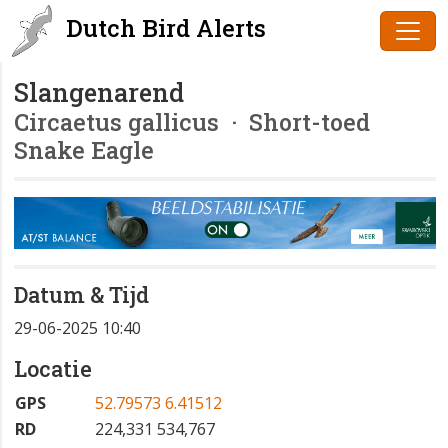
Dutch Bird Alerts
Slangenarend
Circaetus gallicus
· Short-toed
Snake Eagle
Datum & Tijd
29-06-2025 10:40
Locatie
GPS
52.79573 6.41512
RD
224,331 534,767