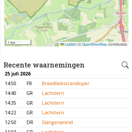
1 km
Leaflet
|
©
OpenStreetMap
contributors
Recente waarnemingen
25 juli 2026
14:50
FR
Breedbekstrandloper
14:40
GR
Lachstern
14:35
GR
Lachstern
14:22
GR
Lachstern
12:50
DR
Slangenarend