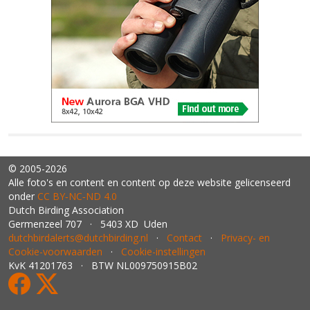
© 2005-2026
Alle foto's en content en content op deze website gelicenseerd
onder
CC BY‑NC‑ND 4.0
Dutch Birding Association
Germenzeel 707 · 5403 XD Uden
dutchbirdalerts@dutchbirding.nl
·
Contact
·
Privacy- en
Cookie-voorwaarden
·
Cookie-instellingen
KvK 41201763 · BTW NL009750915B02