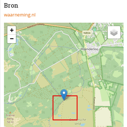
Bron
waarneming.nl
+
−