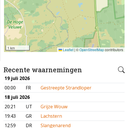
1 km
Leaflet
|
©
OpenStreetMap
contributors
Recente waarnemingen
19 juli 2026
00:00
FR
Gestreepte Strandloper
18 juli 2026
20:21
UT
Grijze Wouw
19:43
GR
Lachstern
12:59
DR
Slangenarend