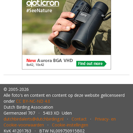
© 2005-2026
Alle foto's en content en content op deze website gelicenseerd
onder
CC BY‑NC‑ND 4.0
Dutch Birding Association
Germenzeel 707 · 5403 XD Uden
dutchbirdalerts@dutchbirding.nl
·
Contact
·
Privacy- en
Cookie-voorwaarden
·
Cookie-instellingen
KvK 41201763 · BTW NL009750915B02