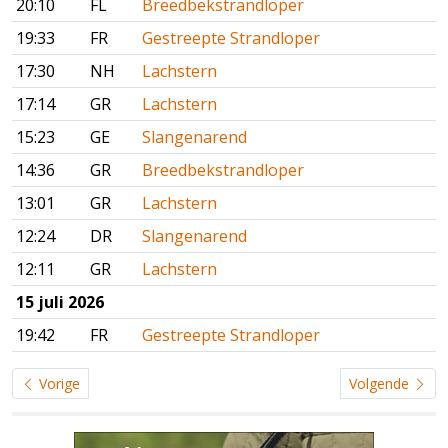
20:10
FL
Breedbekstrandloper
19:33
FR
Gestreepte Strandloper
17:30
NH
Lachstern
17:14
GR
Lachstern
15:23
GE
Slangenarend
14:36
GR
Breedbekstrandloper
13:01
GR
Lachstern
12:24
DR
Slangenarend
12:11
GR
Lachstern
15 juli 2026
19:42
FR
Gestreepte Strandloper
Vorige
Volgende