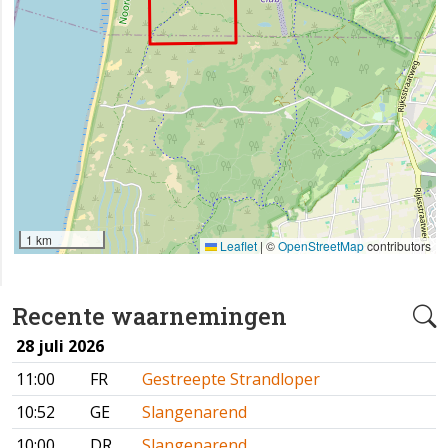
1 km
Leaflet
|
©
OpenStreetMap
contributors
Recente waarnemingen
28 juli 2026
11:00
FR
Gestreepte Strandloper
10:52
GE
Slangenarend
10:00
DR
Slangenarend