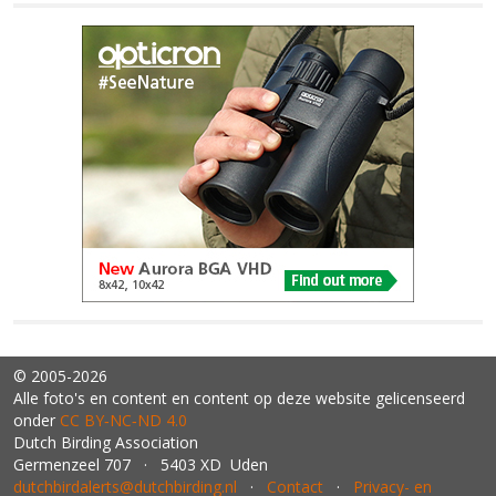
© 2005-2026
Alle foto's en content en content op deze website gelicenseerd
onder
CC BY‑NC‑ND 4.0
Dutch Birding Association
Germenzeel 707 · 5403 XD Uden
dutchbirdalerts@dutchbirding.nl
·
Contact
·
Privacy- en