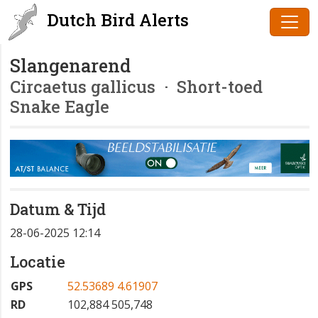
Dutch Bird Alerts
Slangenarend
Circaetus gallicus
· Short-toed
Snake Eagle
Datum & Tijd
28-06-2025 12:14
Locatie
GPS
52.53689 4.61907
RD
102,884 505,748