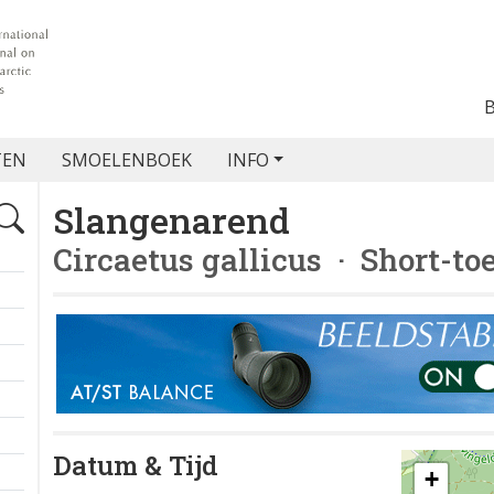
TEN
SMOELENBOEK
INFO
Slangenarend
Circaetus gallicus
· Short-to
Datum & Tijd
+