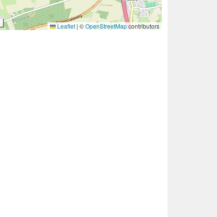
Leaflet
|
©
OpenStreetMap
contributors