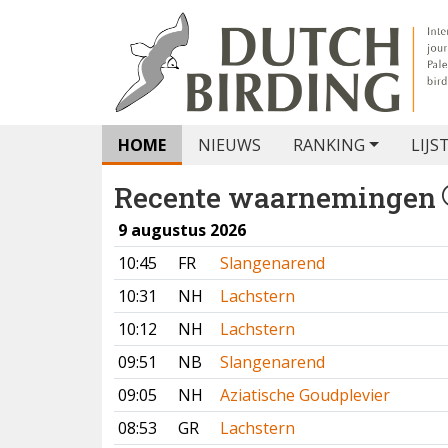
HOME
NIEUWS
RANKING
LIJS
Recente waarnemingen
9 augustus 2026
10:45
FR
Slangenarend
10:31
NH
Lachstern
10:12
NH
Lachstern
09:51
NB
Slangenarend
09:05
NH
Aziatische Goudplevier
08:53
GR
Lachstern