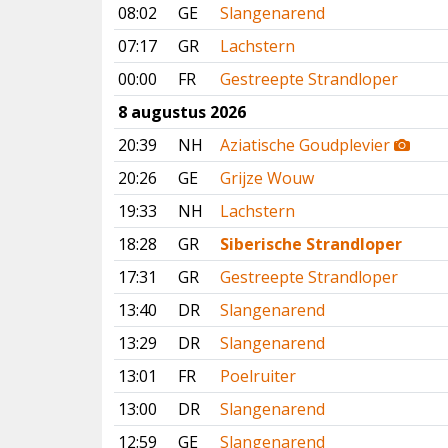
08:02
GE
Slangenarend
07:17
GR
Lachstern
00:00
FR
Gestreepte Strandloper
8 augustus 2026
20:39
NH
Aziatische Goudplevier
20:26
GE
Grijze Wouw
19:33
NH
Lachstern
18:28
GR
Siberische Strandloper
17:31
GR
Gestreepte Strandloper
13:40
DR
Slangenarend
13:29
DR
Slangenarend
13:01
FR
Poelruiter
13:00
DR
Slangenarend
12:59
GE
Slangenarend