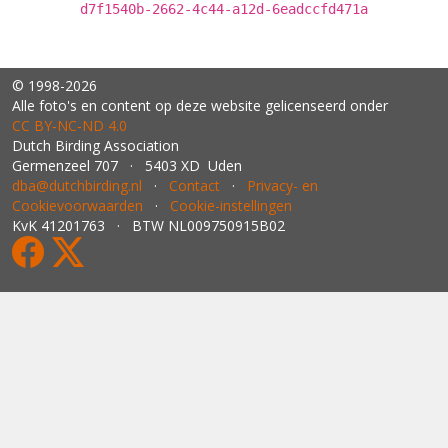
d7f1540b-2662-4c44-a12d-6eadccfd471a
© 1998-2026
Alle foto's en content op deze website gelicenseerd onder
CC BY‑NC‑ND 4.0
Dutch Birding Association
Germenzeel 707 · 5403 XD Uden
dba@dutchbirding.nl
·
Contact
·
Privacy- en
Cookievoorwaarden
·
Cookie-instellingen
KvK 41201763 · BTW NL009750915B02