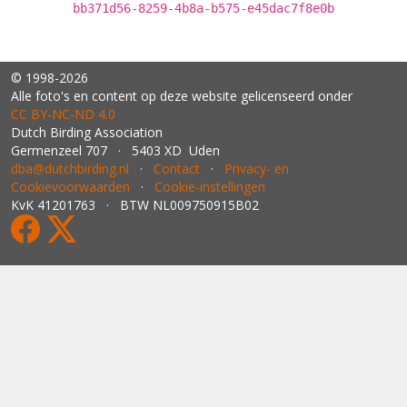
bb371d56-8259-4b8a-b575-e45dac7f8e0b
© 1998-2026
Alle foto's en content op deze website gelicenseerd onder
CC BY‑NC‑ND 4.0
Dutch Birding Association
Germenzeel 707 · 5403 XD Uden
dba@dutchbirding.nl
·
Contact
·
Privacy- en
Cookievoorwaarden
·
Cookie-instellingen
KvK 41201763 · BTW NL009750915B02