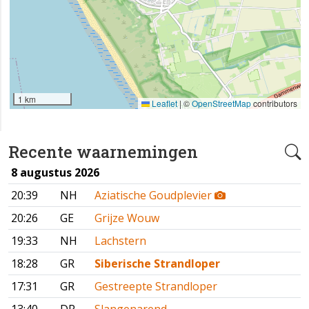
1 km
Leaflet
|
©
OpenStreetMap
contributors
Recente waarnemingen
8 augustus 2026
20:39
NH
Aziatische Goudplevier
20:26
GE
Grijze Wouw
19:33
NH
Lachstern
18:28
GR
Siberische Strandloper
17:31
GR
Gestreepte Strandloper