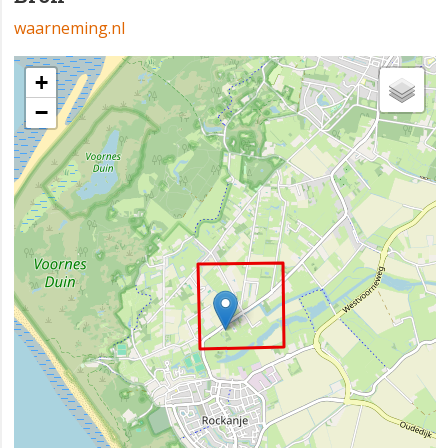
waarneming.nl
+
−