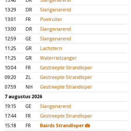
13:40
DR
Slangenarend
13:29
DR
Slangenarend
13:01
FR
Poelruiter
13:00
DR
Slangenarend
12:59
GE
Slangenarend
11:25
GR
Lachstern
11:25
GR
Waterrietzanger
10:04
FR
Gestreepte Strandloper
09:20
ZL
Gestreepte Strandloper
07:59
NH
Gestreepte Strandloper
7 augustus 2026
19:15
GE
Slangenarend
17:44
FR
Gestreepte Strandloper
15:18
FR
Bairds Strandloper