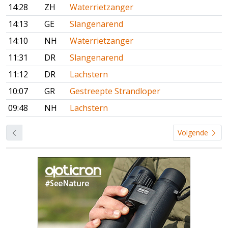
14:28
ZH
Waterrietzanger
14:13
GE
Slangenarend
14:10
NH
Waterrietzanger
11:31
DR
Slangenarend
11:12
DR
Lachstern
10:07
GR
Gestreepte Strandloper
09:48
NH
Lachstern
Volgende