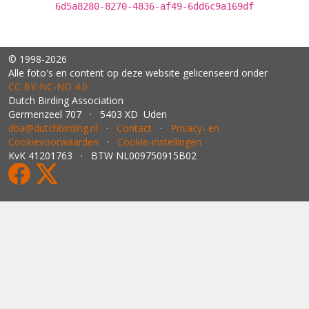
6d5a8280-8270-4836-af49-6dd6c9a169df
© 1998-2026
Alle foto's en content op deze website gelicenseerd onder
CC BY‑NC‑ND 4.0
Dutch Birding Association
Germenzeel 707 · 5403 XD Uden
dba@dutchbirding.nl
·
Contact
·
Privacy- en
Cookievoorwaarden
·
Cookie-instellingen
KvK 41201763 · BTW NL009750915B02