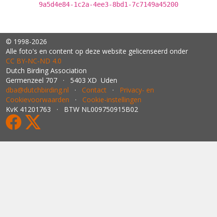
9a5d4e84-1c2a-4ee3-8bd1-7c7149a45200
© 1998-2026
Alle foto's en content op deze website gelicenseerd onder
CC BY‑NC‑ND 4.0
Dutch Birding Association
Germenzeel 707 · 5403 XD Uden
dba@dutchbirding.nl
·
Contact
·
Privacy- en
Cookievoorwaarden
·
Cookie-instellingen
KvK 41201763 · BTW NL009750915B02