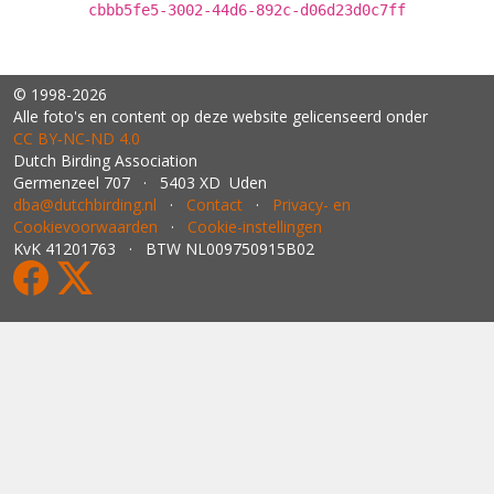
cbbb5fe5-3002-44d6-892c-d06d23d0c7ff
© 1998-2026
Alle foto's en content op deze website gelicenseerd onder
CC BY‑NC‑ND 4.0
Dutch Birding Association
Germenzeel 707 · 5403 XD Uden
dba@dutchbirding.nl
·
Contact
·
Privacy- en
Cookievoorwaarden
·
Cookie-instellingen
KvK 41201763 · BTW NL009750915B02