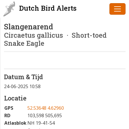
Dutch Bird Alerts
Slangenarend
Circaetus gallicus
· Short-toed
Snake Eagle
Datum & Tijd
24-06-2025 10:58
Locatie
GPS
52.53648 4.62960
RD
103,598 505,695
Atlasblok
NH 19-41-54