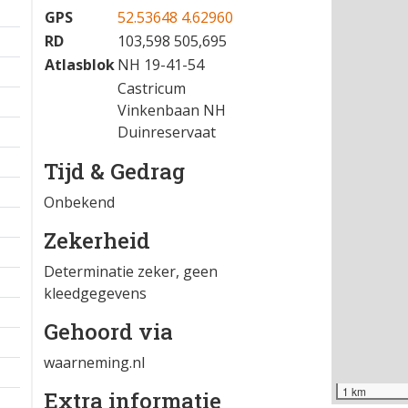
GPS
52.53648 4.62960
RD
103,598 505,695
Atlasblok
NH 19-41-54
Castricum
Vinkenbaan NH
Duinreservaat
Tijd & Gedrag
Onbekend
Zekerheid
Determinatie zeker, geen
kleedgegevens
Gehoord via
waarneming.nl
1 km
Extra informatie