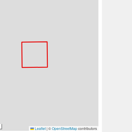
Leaflet
|
©
OpenStreetMap
contributors