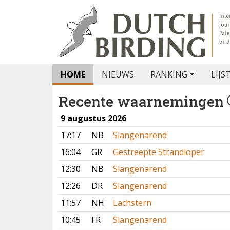
HOME
NIEUWS
RANKING
LIJS
Recente waarnemingen
9 augustus 2026
17:17
NB
Slangenarend
16:04
GR
Gestreepte Strandloper
12:30
NB
Slangenarend
12:26
DR
Slangenarend
11:57
NH
Lachstern
10:45
FR
Slangenarend