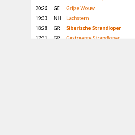
20:26
GE
Grijze Wouw
19:33
NH
Lachstern
18:28
GR
Siberische Strandloper
17:31
GR
Gestreepte Strandloper
13:40
DR
Slangenarend
13:29
DR
Slangenarend
Vorige
Volgende
Copyright
© 2005-2026
Alle foto's en content en content op deze website
gelicenseerd onder
CC BY‑NC‑ND 4.0