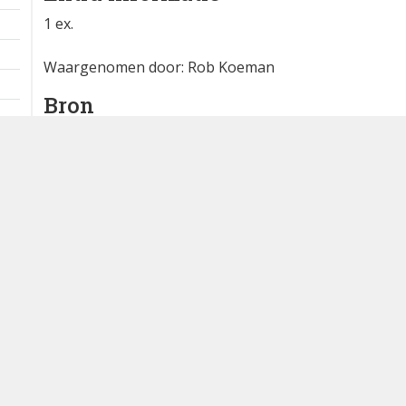
1 ex.
Waargenomen door: Rob Koeman
Bron
waarneming.nl
Dutch Birding Association
Germenzeel 707 · 5403 XD Uden
dutchbirdalerts@dutchbirding.nl
·
Contact
·
Privacy- en C
instellingen