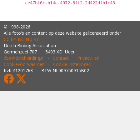
ce47bf6c-b14c-4072-8ff2-2d422dfb1c43
© 1998-2026
Alle foto's en content op deze website gelicenseerd onder
CC BY‑NC‑ND 4.0
Dutch Birding Association
Germenzeel 707 · 5403 XD Uden
dba@dutchbirding.nl
·
Contact
·
Privacy- en
Cookievoorwaarden
·
Cookie-instellingen
KvK 41201763 · BTW NL009750915B02