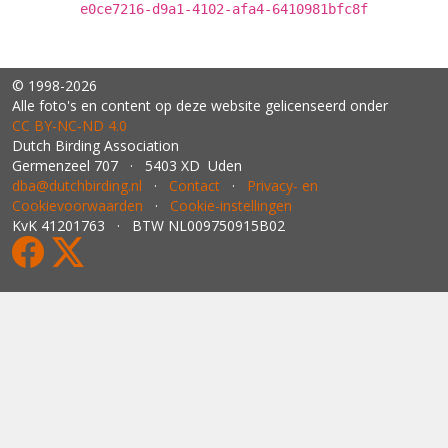
e0ce7216-d9a1-4102-afa4-6410981bfc8f
© 1998-2026
Alle foto's en content op deze website gelicenseerd onder
CC BY‑NC‑ND 4.0
Dutch Birding Association
Germenzeel 707 · 5403 XD Uden
dba@dutchbirding.nl
·
Contact
·
Privacy- en
Cookievoorwaarden
·
Cookie-instellingen
KvK 41201763 · BTW NL009750915B02