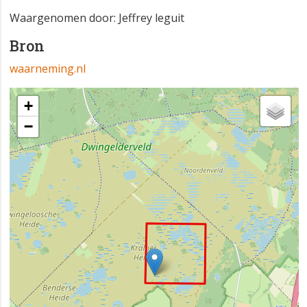
Waargenomen door: Jeffrey leguit
Bron
waarneming.nl
+
−