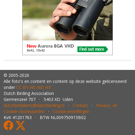
© 2005-2026
Alle foto's en content en content op deze website gelicenseerd
onder
CC BY‑NC‑ND 4.0
Dutch Birding Association
Germenzeel 707 · 5403 XD Uden
dutchbirdalerts@dutchbirding.nl
·
Contact
·
Privacy- en
Cookie-voorwaarden
·
Cookie-instellingen
KvK 41201763 · BTW NL009750915B02