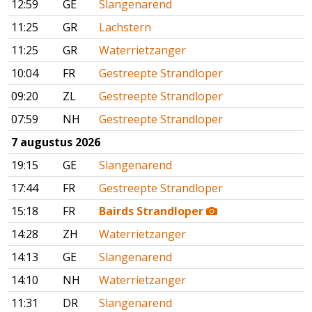
12:59
GE
Slangenarend
11:25
GR
Lachstern
11:25
GR
Waterrietzanger
10:04
FR
Gestreepte Strandloper
09:20
ZL
Gestreepte Strandloper
07:59
NH
Gestreepte Strandloper
7 augustus 2026
19:15
GE
Slangenarend
17:44
FR
Gestreepte Strandloper
15:18
FR
Bairds Strandloper
14:28
ZH
Waterrietzanger
14:13
GE
Slangenarend
14:10
NH
Waterrietzanger
11:31
DR
Slangenarend