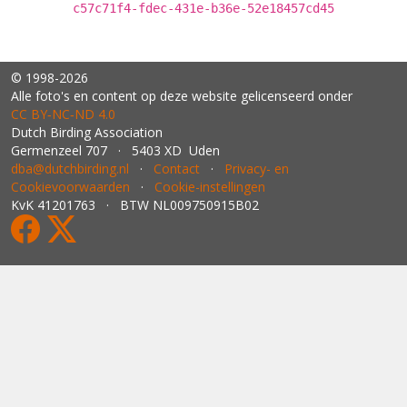
c57c71f4-fdec-431e-b36e-52e18457cd45
© 1998-2026
Alle foto's en content op deze website gelicenseerd onder
CC BY‑NC‑ND 4.0
Dutch Birding Association
Germenzeel 707 · 5403 XD Uden
dba@dutchbirding.nl
·
Contact
·
Privacy- en
Cookievoorwaarden
·
Cookie-instellingen
KvK 41201763 · BTW NL009750915B02