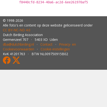
f8440cfd-8234-40a6-ac2d-6ee261970af5
© 1998-2026
Alle foto's en content op deze website gelicenseerd onder
CC BY‑NC‑ND 4.0
Dutch Birding Association
Germenzeel 707 · 5403 XD Uden
dba@dutchbirding.nl
·
Contact
·
Privacy- en
Cookievoorwaarden
·
Cookie-instellingen
KvK 41201763 · BTW NL009750915B02