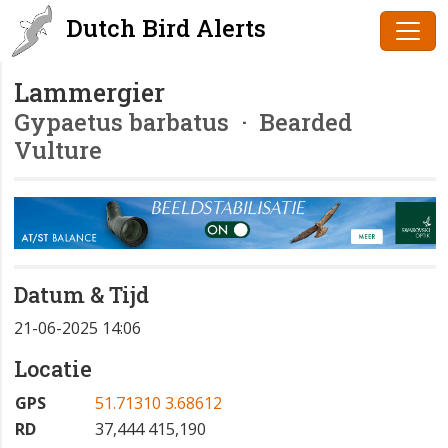
Dutch Bird Alerts
Lammergier
Gypaetus barbatus
· Bearded
Vulture
Datum & Tijd
21-06-2025 14:06
Locatie
GPS
51.71310 3.68612
RD
37,444 415,190