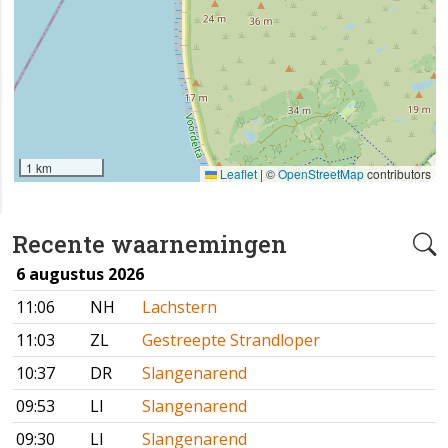
1 km
Leaflet
|
©
OpenStreetMap
contributors
Recente waarnemingen
6 augustus 2026
11:06
NH
Lachstern
11:03
ZL
Gestreepte Strandloper
10:37
DR
Slangenarend
09:53
LI
Slangenarend
09:30
LI
Slangenarend