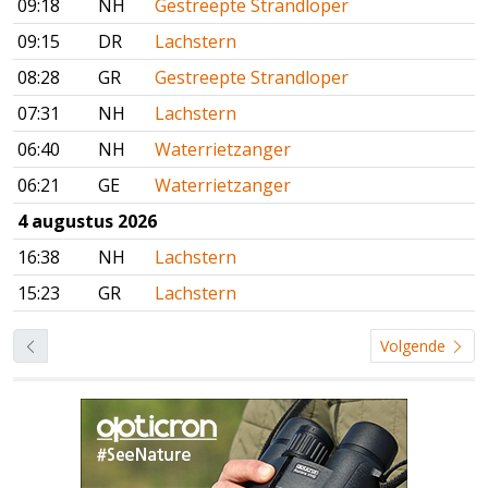
09:18
NH
Gestreepte Strandloper
09:15
DR
Lachstern
08:28
GR
Gestreepte Strandloper
07:31
NH
Lachstern
06:40
NH
Waterrietzanger
06:21
GE
Waterrietzanger
4 augustus 2026
16:38
NH
Lachstern
15:23
GR
Lachstern
Volgende