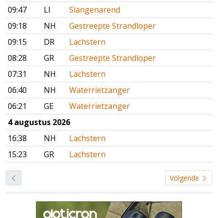
09:47
LI
Slangenarend
09:18
NH
Gestreepte Strandloper
09:15
DR
Lachstern
08:28
GR
Gestreepte Strandloper
07:31
NH
Lachstern
06:40
NH
Waterrietzanger
06:21
GE
Waterrietzanger
4 augustus 2026
16:38
NH
Lachstern
15:23
GR
Lachstern
Volgende