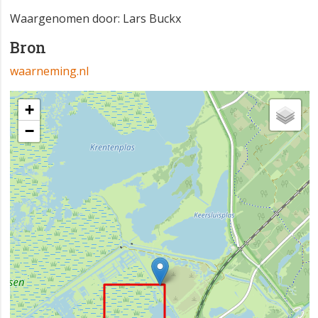
Waargenomen door: Lars Buckx
Bron
waarneming.nl
+
−