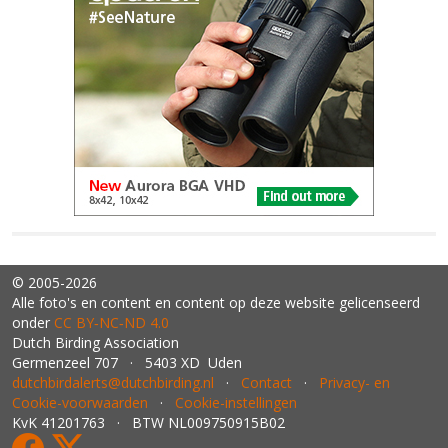
© 2005-2026
Alle foto's en content en content op deze website gelicenseerd
onder
CC BY‑NC‑ND 4.0
Dutch Birding Association
Germenzeel 707 · 5403 XD Uden
dutchbirdalerts@dutchbirding.nl
·
Contact
·
Privacy- en
Cookie-voorwaarden
·
Cookie-instellingen
KvK 41201763 · BTW NL009750915B02