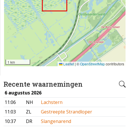
1 km
Leaflet
|
©
OpenStreetMap
contributors
Recente waarnemingen
6 augustus 2026
11:06
NH
Lachstern
11:03
ZL
Gestreepte Strandloper
10:37
DR
Slangenarend