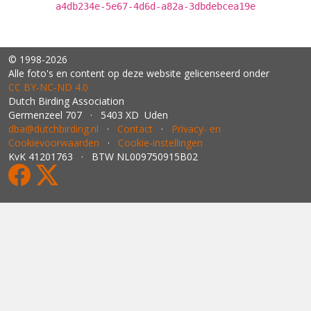
a4db234e-5e67-4d6d-a82a-3dbdebcea19e
© 1998-2026
Alle foto's en content op deze website gelicenseerd onder
CC BY‑NC‑ND 4.0
Dutch Birding Association
Germenzeel 707 · 5403 XD Uden
dba@dutchbirding.nl
·
Contact
·
Privacy- en
Cookievoorwaarden
·
Cookie-instellingen
KvK 41201763 · BTW NL009750915B02