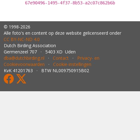
67e90496-1495-4f37-8b53-a2c07c862b6b
© 1998-2026
Alle foto's en content op deze website gelicenseerd onder
CC BY‑NC‑ND 4.0
Dutch Birding Association
Germenzeel 707 · 5403 XD Uden
dba@dutchbirding.nl
·
Contact
·
Privacy- en
Cookievoorwaarden
·
Cookie-instellingen
KvK 41201763 · BTW NL009750915B02