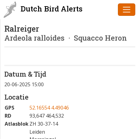
Dutch Bird Alerts
Ralreiger
Ardeola ralloides
· Squacco Heron
Datum & Tijd
20-06-2025 15:00
Locatie
GPS
52.16554 4.49046
RD
93,647 464,532
Atlasblok
ZH 30-37-14
Leiden