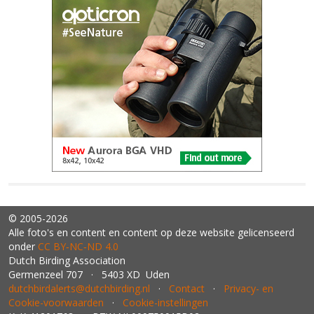
© 2005-2026
Alle foto's en content en content op deze website gelicenseerd
onder
CC BY‑NC‑ND 4.0
Dutch Birding Association
Germenzeel 707 · 5403 XD Uden
dutchbirdalerts@dutchbirding.nl
·
Contact
·
Privacy- en
Cookie-voorwaarden
·
Cookie-instellingen