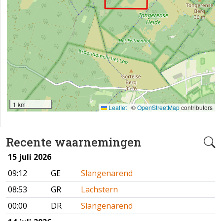
1 km
Leaflet
|
©
OpenStreetMap
contributors
Recente waarnemingen
15 juli 2026
09:12
GE
Slangenarend
08:53
GR
Lachstern
00:00
DR
Slangenarend