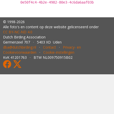
0e50f4c4-4b2e-4982-80e3-4c6da6aaf03b
© 1998-2026
Alle foto's en content op deze website gelicenseerd onder
CC BY‑NC‑ND 4.0
Dutch Birding Association
Germenzeel 707 · 5403 XD Uden
dba@dutchbirding.nl
·
Contact
·
Privacy- en
Cookievoorwaarden
·
Cookie-instellingen
KvK 41201763 · BTW NL009750915B02