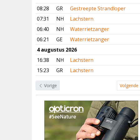
08:28
GR
Gestreepte Strandloper
07:31
NH
Lachstern
06:40
NH
Waterrietzanger
06:21
GE
Waterrietzanger
4 augustus 2026
16:38
NH
Lachstern
15:23
GR
Lachstern
Vorige
Volgende