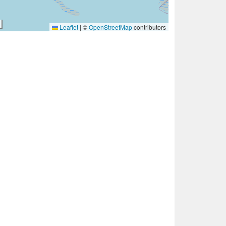
Leaflet
|
©
OpenStreetMap
contributors