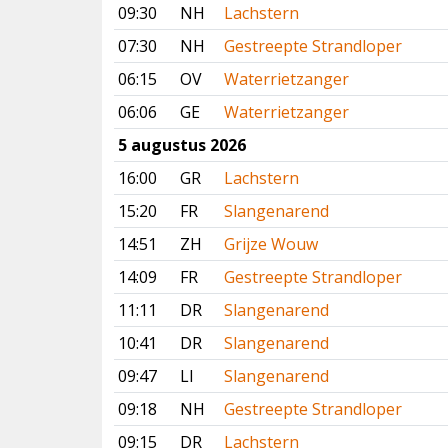
09:30
NH
Lachstern
07:30
NH
Gestreepte Strandloper
06:15
OV
Waterrietzanger
06:06
GE
Waterrietzanger
5 augustus 2026
16:00
GR
Lachstern
15:20
FR
Slangenarend
14:51
ZH
Grijze Wouw
14:09
FR
Gestreepte Strandloper
11:11
DR
Slangenarend
10:41
DR
Slangenarend
09:47
LI
Slangenarend
09:18
NH
Gestreepte Strandloper
09:15
DR
Lachstern