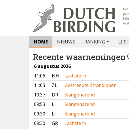
HOME
NIEUWS
RANKING
LIJS
Recente waarnemingen
6 augustus 2026
11:06
NH
Lachstern
11:03
ZL
Gestreepte Strandloper
10:37
DR
Slangenarend
09:53
LI
Slangenarend
09:30
LI
Slangenarend
09:30
GR
Lachstern