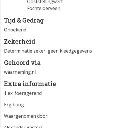
Atlasblok
FR 12-41-33
Ooststellingwerf
Fochteloërveen
Tijd & Gedrag
Onbekend
Zekerheid
Determinatie zeker, geen kleedgegevens
Gehoord via
waarneming.nl
Extra informatie
1 ex. foeragerend
Erg hoog.
Waargenomen door: