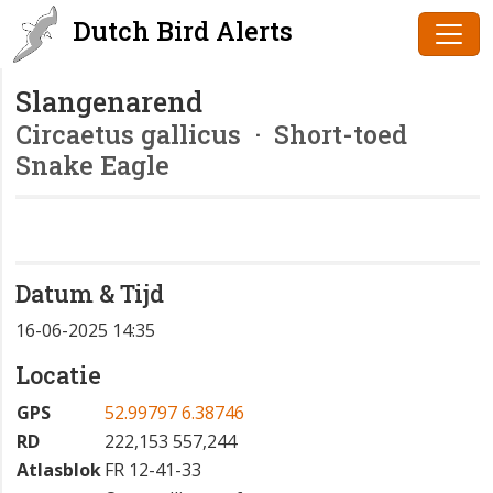
Dutch Bird Alerts
Slangenarend
Circaetus gallicus
· Short-toed
Snake Eagle
Datum & Tijd
16-06-2025 14:35
Locatie
GPS
52.99797 6.38746
RD
222,153 557,244