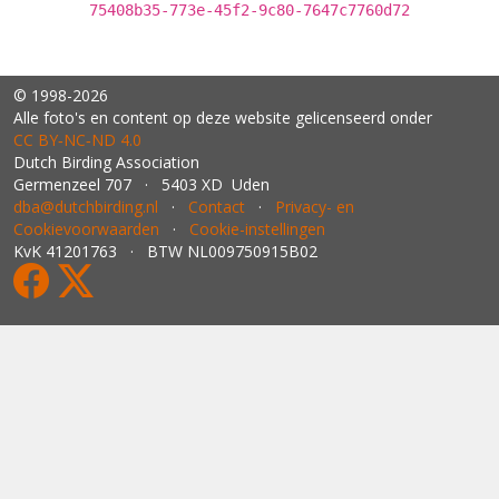
75408b35-773e-45f2-9c80-7647c7760d72
© 1998-2026
Alle foto's en content op deze website gelicenseerd onder
CC BY‑NC‑ND 4.0
Dutch Birding Association
Germenzeel 707 · 5403 XD Uden
dba@dutchbirding.nl
·
Contact
·
Privacy- en
Cookievoorwaarden
·
Cookie-instellingen
KvK 41201763 · BTW NL009750915B02