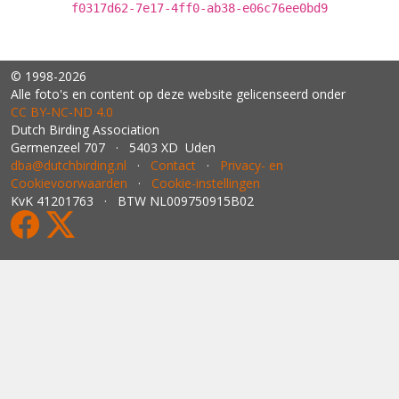
f0317d62-7e17-4ff0-ab38-e06c76ee0bd9
© 1998-2026
Alle foto's en content op deze website gelicenseerd onder
CC BY‑NC‑ND 4.0
Dutch Birding Association
Germenzeel 707 · 5403 XD Uden
dba@dutchbirding.nl
·
Contact
·
Privacy- en
Cookievoorwaarden
·
Cookie-instellingen
KvK 41201763 · BTW NL009750915B02