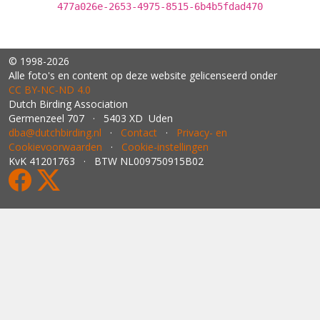
477a026e-2653-4975-8515-6b4b5fdad470
© 1998-2026
Alle foto's en content op deze website gelicenseerd onder
CC BY‑NC‑ND 4.0
Dutch Birding Association
Germenzeel 707 · 5403 XD Uden
dba@dutchbirding.nl
·
Contact
·
Privacy- en
Cookievoorwaarden
·
Cookie-instellingen
KvK 41201763 · BTW NL009750915B02