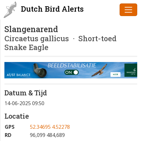
Dutch Bird Alerts
Slangenarend
Circaetus gallicus
· Short-toed
Snake Eagle
Datum & Tijd
14-06-2025 09:50
Locatie
GPS
52.34695 4.52278
RD
96,099 484,689