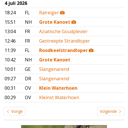
4 juli 2026
18:24
FL
Ralreiger
15:51
NH
Grote Kanoet
13:04
FR
Aziatische Goudplevier
12:46
FR
Gestreepte Strandloper
11:39
FL
Roodkeelstrandloper
10:42
NH
Grote Kanoet
10:01
GE
Slangenarend
09:27
DR
Slangenarend
00:31
OV
Klein Waterhoen
00:29
OV
Kleinst Waterhoen
Vorige
Volgende