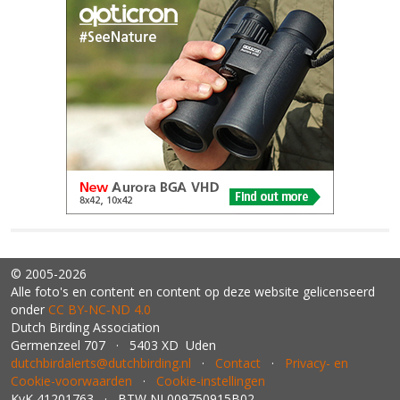
© 2005-2026
Alle foto's en content en content op deze website gelicenseerd
onder
CC BY‑NC‑ND 4.0
Dutch Birding Association
Germenzeel 707 · 5403 XD Uden
dutchbirdalerts@dutchbirding.nl
·
Contact
·
Privacy- en
Cookie-voorwaarden
·
Cookie-instellingen
KvK 41201763 · BTW NL009750915B02