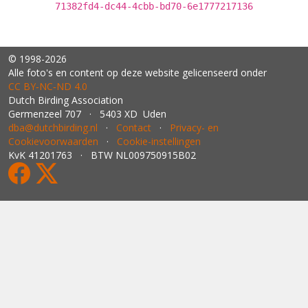
71382fd4-dc44-4cbb-bd70-6e1777217136
© 1998-2026
Alle foto's en content op deze website gelicenseerd onder
CC BY‑NC‑ND 4.0
Dutch Birding Association
Germenzeel 707 · 5403 XD Uden
dba@dutchbirding.nl
·
Contact
·
Privacy- en
Cookievoorwaarden
·
Cookie-instellingen
KvK 41201763 · BTW NL009750915B02