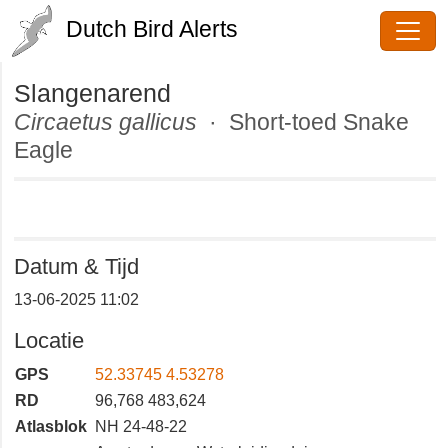
Dutch Bird Alerts
Slangenarend
Circaetus gallicus
· Short-toed
Snake Eagle
Datum & Tijd
13-06-2025 11:02
Locatie
GPS
52.33745 4.53278
RD
96,768 483,624
Atlasblok
NH 24-48-22