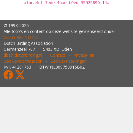
afbca4cf-7ede-4aae-b0ed-35925890f14a
© 1998-2026
Alle foto's en content op deze website gelicenseerd onder
CC BY‑NC‑ND 4.0
Dutch Birding Association
Germenzeel 707 · 5403 XD Uden
dba@dutchbirding.nl
·
Contact
·
Privacy- en
Cookievoorwaarden
·
Cookie-instellingen
KvK 41201763 · BTW NL009750915B02