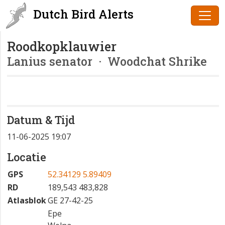
Dutch Bird Alerts
Roodkopklauwier
Lanius senator
· Woodchat Shrike
Datum & Tijd
11-06-2025 19:07
Locatie
GPS
52.34129 5.89409
RD
189,543 483,828
Atlasblok
GE 27-42-25