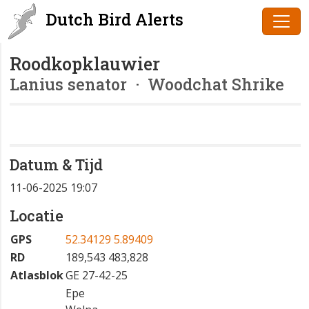
Dutch Bird Alerts
Roodkopklauwier
Lanius senator
· Woodchat Shrike
Datum & Tijd
11-06-2025 19:07
Locatie
GPS
52.34129 5.89409
RD
189,543 483,828
Atlasblok
GE 27-42-25
Epe